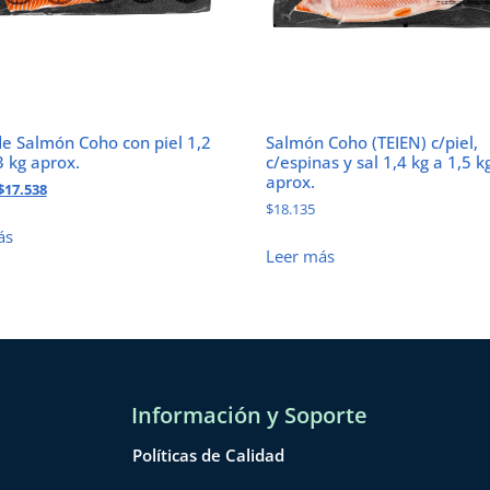
de Salmón Coho con piel 1,2
Salmón Coho (TEIEN) c/piel,
3 kg aprox.
c/espinas y sal 1,4 kg a 1,5 k
aprox.
$
17.538
$
18.135
ás
Leer más
Información y Soporte
Políticas de Calidad