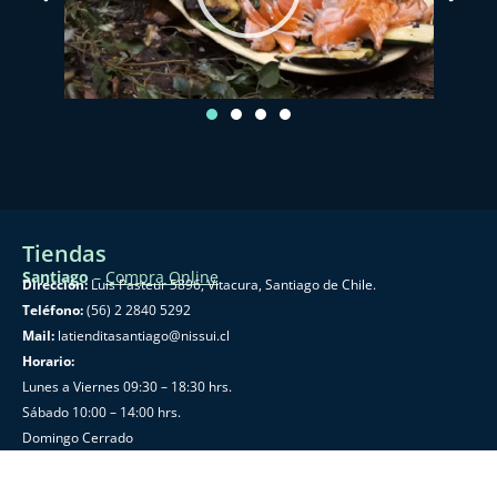
Tiendas
Santiago
–
Compra Online
Dirección:
Luis Pasteur 5896, Vitacura, Santiago de Chile.
Teléfono:
(56) 2 2840 5292
Mail:
latienditasantiago@nissui.cl
Horario:
Lunes a Viernes 09:30 – 18:30 hrs.
Sábado 10:00 – 14:00 hrs.
Domingo Cerrado
Castro
–
Compra Presencial
Dirección:
Almirante Latorre 238, Castro, Chiloé.