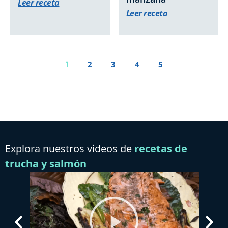
Leer receta
Leer receta
2
3
4
5
1
Explora nuestros videos de
recetas de
trucha y salmón