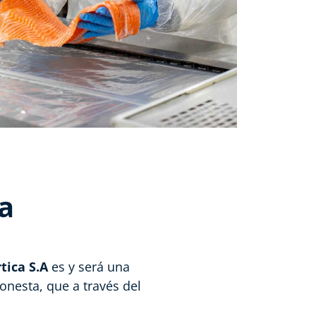
a
tica S.A
es y será una
onesta, que a través del
áximas virtudes y valores