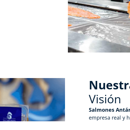
Nuestr
Visión
Salmones Antár
empresa real y h
fomento de las m