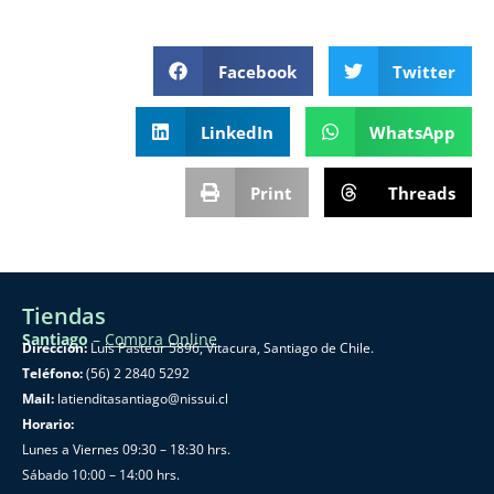
Facebook
Twitter
LinkedIn
WhatsApp
Print
Threads
Tiendas
Santiago
–
Compra Online
Dirección:
Luis Pasteur 5896, Vitacura, Santiago de Chile.
Teléfono:
(56) 2 2840 5292
Mail:
latienditasantiago@nissui.cl
Horario:
Lunes a Viernes 09:30 – 18:30 hrs.
Sábado 10:00 – 14:00 hrs.