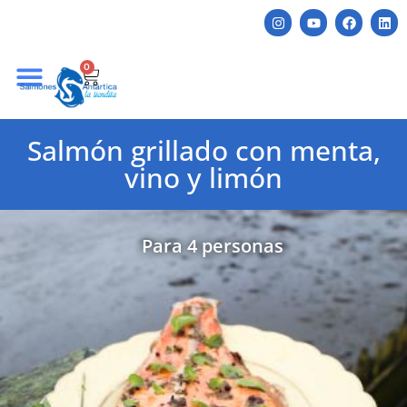
0
Salmón grillado con menta,
vino y limón
Para 4 personas