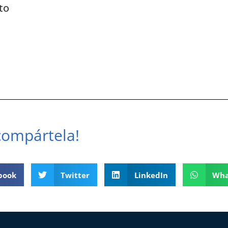
to
¡compártela!
book
Twitter
LinkedIn
Wha