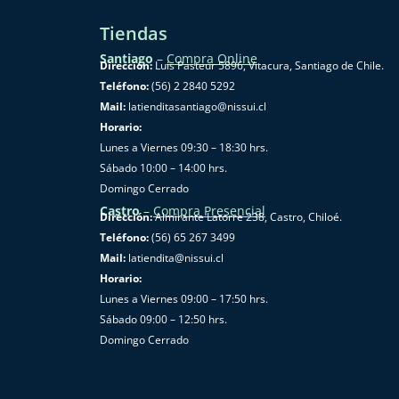
Tiendas
Santiago
–
Compra Online
Dirección:
Luis Pasteur 5896, Vitacura, Santiago de Chile.
Teléfono:
(56) 2 2840 5292
Mail:
latienditasantiago@nissui.cl
Horario:
Lunes a Viernes 09:30 – 18:30 hrs.
Sábado 10:00 – 14:00 hrs.
Domingo Cerrado
Castro
–
Compra Presencial
Dirección:
Almirante Latorre 238, Castro, Chiloé.
Teléfono:
(56) 65 267 3499
Mail:
latiendita@nissui.cl
Horario:
Lunes a Viernes 09:00 – 17:50 hrs.
Sábado 09:00 – 12:50 hrs.
Domingo Cerrado