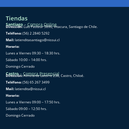
Tiendas
Santiago
–
Compra Online
Dirección:
Luis Pasteur 5896, Vitacura, Santiago de Chile.
Teléfono:
(56) 2 2840 5292
Mail:
latienditasantiago@nissui.cl
Horario:
Lunes a Viernes 09:30 – 18:30 hrs.
Sábado 10:00 – 14:00 hrs.
Domingo Cerrado
Castro
–
Compra Presencial
Dirección:
Almirante Latorre 238, Castro, Chiloé.
Teléfono:
(56) 65 267 3499
Mail:
latiendita@nissui.cl
Horario:
Lunes a Viernes 09:00 – 17:50 hrs.
Sábado 09:00 – 12:50 hrs.
Domingo Cerrado