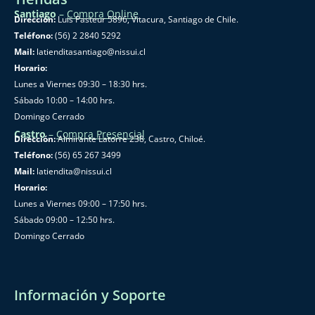
Santiago
–
Compra Online
Dirección:
Luis Pasteur 5896, Vitacura, Santiago de Chile.
Teléfono:
(56) 2 2840 5292
Mail:
latienditasantiago@nissui.cl
Horario:
Lunes a Viernes 09:30 – 18:30 hrs.
Sábado 10:00 – 14:00 hrs.
Domingo Cerrado
Castro
–
Compra Presencial
Dirección:
Almirante Latorre 238, Castro, Chiloé.
Teléfono:
(56) 65 267 3499
Mail:
latiendita@nissui.cl
Horario:
Lunes a Viernes 09:00 – 17:50 hrs.
Sábado 09:00 – 12:50 hrs.
Domingo Cerrado
Información y Soporte