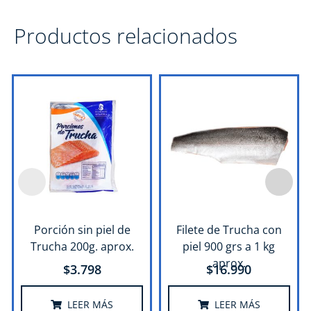
Productos relacionados
Porción sin piel de
Filete de Trucha con
Trucha 200g. aprox.
piel 900 grs a 1 kg
aprox.
$
3.798
$
16.990
LEER MÁS
LEER MÁS