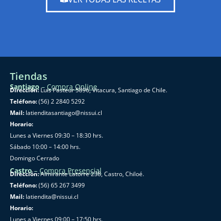
Tiendas
Santiago
–
Compra Online
Dirección:
Luis Pasteur 5896, Vitacura, Santiago de Chile.
Teléfono:
(56) 2 2840 5292
Mail:
latienditasantiago@nissui.cl
Horario:
Lunes a Viernes 09:30 – 18:30 hrs.
Sábado 10:00 – 14:00 hrs.
Domingo Cerrado
Castro
–
Compra Presencial
Dirección:
Almirante Latorre 238, Castro, Chiloé.
Teléfono:
(56) 65 267 3499
Mail:
latiendita@nissui.cl
Horario:
Lunes a Viernes 09:00 – 17:50 hrs.