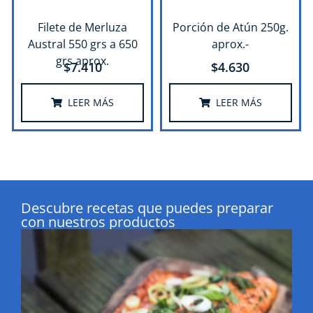
Filete de Merluza
Porción de Atún 250g.
Austral 550 grs a 650
aprox.-
grs aprox.
$
7.410
$
4.630
LEER MÁS
LEER MÁS
Descubre recetas que puedes preparar
con nuestros productos