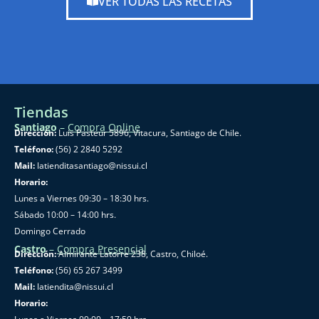
VER TODAS LAS RECETAS
Tiendas
Santiago
–
Compra Online
Dirección:
Luis Pasteur 5896, Vitacura, Santiago de Chile.
Teléfono:
(56) 2 2840 5292
Mail:
latienditasantiago@nissui.cl
Horario:
Lunes a Viernes 09:30 – 18:30 hrs.
Sábado 10:00 – 14:00 hrs.
Domingo Cerrado
Castro
–
Compra Presencial
Dirección:
Almirante Latorre 238, Castro, Chiloé.
Teléfono:
(56) 65 267 3499
Mail:
latiendita@nissui.cl
Horario: