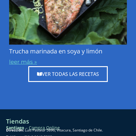
Trucha marinada en soya y limón
leer más »
VER TODAS LAS RECETAS
Tiendas
Santiago
–
Compra Online
Dirección:
Luis Pasteur 5896, Vitacura, Santiago de Chile.