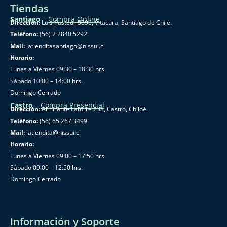
Tiendas
Santiago
–
Compra Online
Dirección:
Luis Pasteur 5896, Vitacura, Santiago de Chile.
Teléfono:
(56) 2 2840 5292
Mail:
latienditasantiago@nissui.cl
Horario:
Lunes a Viernes 09:30 – 18:30 hrs.
Sábado 10:00 – 14:00 hrs.
Domingo Cerrado
Castro
–
Compra Presencial
Dirección:
Almirante Latorre 238, Castro, Chiloé.
Teléfono:
(56) 65 267 3499
Mail:
latiendita@nissui.cl
Horario:
Lunes a Viernes 09:00 – 17:50 hrs.
Sábado 09:00 – 12:50 hrs.
Domingo Cerrado
Información y Soporte