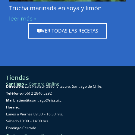
Trucha marinada en soya y limón
leer más »
VER TODAS LAS RECETAS
Tiendas
Santiago
–
Compra Online
Dirección:
Luis Pasteur 5896, Vitacura, Santiago de Chile.
Teléfono:
(56) 2 2840 5292
Mail:
latienditasantiago@nissui.cl
Horario:
Lunes a Viernes 09:30 – 18:30 hrs.
Sábado 10:00 – 14:00 hrs.
Domingo Cerrado