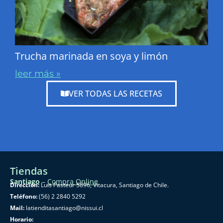
Trucha marinada en soya y limón
leer más »
VER TODAS LAS RECETAS
Tiendas
Santiago
–
Compra Online
Dirección:
Luis Pasteur 5896, Vitacura, Santiago de Chile.
Teléfono:
(56) 2 2840 5292
Mail:
latienditasantiago@nissui.cl
Horario: