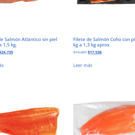
de Salmón Atlántico sin piel
Filete de Salmón Coho con pi
a 1,5 kg.
kg a 1,3 kg aprox.
$
24.735
$
19.487
$
17.538
ás
Leer más