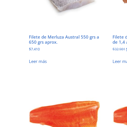
Filete de Merluza Austral 550 grs a
Filete 
650 grs aprox.
de 1,4 
$
7.410
$
32.981
Leer más
Leer m