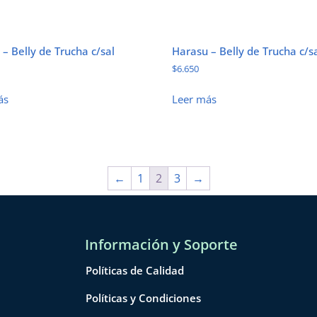
– Belly de Trucha c/sal
Harasu – Belly de Trucha c/s
$
6.650
ás
Leer más
←
1
2
3
→
Información y Soporte
Políticas de Calidad
Políticas y Condiciones