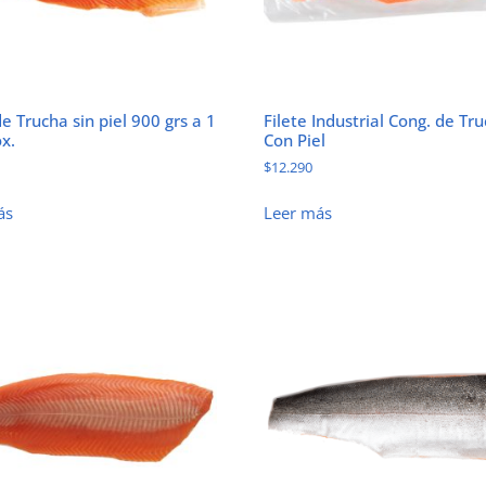
de Trucha sin piel 900 grs a 1
Filete Industrial Cong. de Tr
x.
Con Piel
$
12.290
ás
Leer más