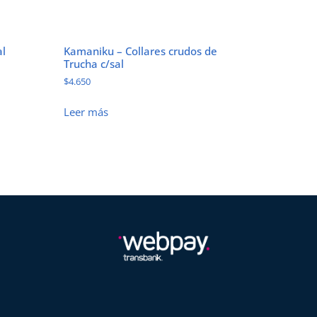
al
Kamaniku – Collares crudos de
Trucha c/sal
$
4.650
Leer más